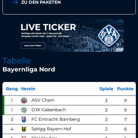
ZU DEN PAKETEN
Tabelle
Bayernliga Nord
Rang
Verein
Spiele
Punkte
ASV Cham
1
3
9
DJK Gebenbach
1
3
9
FC Eintracht Bamberg
3
3
7
SpVgg Bayern Hof
4
3
6