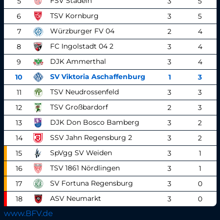
FSV Stadeln
5
3
5
TSV Kornburg
6
3
5
Würzburger FV 04
7
2
4
FC Ingolstadt 04 2
8
3
4
DJK Ammerthal
9
3
4
SV Viktoria Aschaffenburg
10
1
3
TSV Neudrossenfeld
11
3
3
TSV Großbardorf
12
2
3
DJK Don Bosco Bamberg
13
3
2
SSV Jahn Regensburg 2
14
3
2
SpVgg SV Weiden
15
3
1
TSV 1861 Nördlingen
16
3
1
SV Fortuna Regensburg
17
3
0
ASV Neumarkt
18
3
0
www.BFV.de