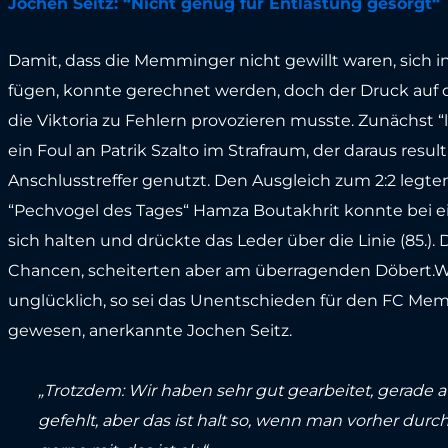
Jochen Seitz: “Nicht genug für Entlastung gesorgt“
Damit, dass die Memminger nicht gewillt waren, sich in
fügen, konnte gerechnet werden, doch der Druck auf d
die Viktoria zu Fehlern provozieren musste. Zunächst “
ein Foul an Patrik Szalto im Strafraum, der daraus res
Anschlusstreffer genutzt. Den Ausgleich zum 2:2 legten
“Pechvogel des Tages“ Hamza Boutakhrit konnte bei e
sich halten und drückte das Leder über die Linie (85.)
Chancen, scheiterten aber am überragenden Döbert.W
unglücklich, so sei das Unentschieden für den FC Me
gewesen, anerkannte Jochen Seitz.
„Trotzdem: Wir haben sehr gut gearbeitet, gerade au
gefehlt, aber das ist halt so, wenn man vorher dur