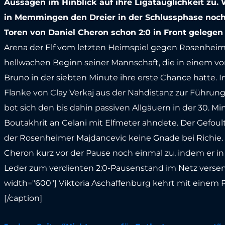
Aussagen im Hinblick auf ihre Ligatauglichkeit zu.
in Memmingen den Dreier in der Schlussphase noc
Toren von Daniel Cheron schon 2:0 in Front gelegen
Arena der Elf vom letzten Heimspiel gegen Rosenheim 
hellwachen Beginn seiner Mannschaft, die in einem v
Bruno in der siebten Minute ihre erste Chance hatte. I
Flanke von Clay Verkaj aus der Nahdistanz zur Führung
bot sich den bis dahin passiven Allgäuern in der 30. Mi
Boutakhrit an Celani mit Elfmeter ahndete. Der Gefoult
der Rosenheimer Majdancevic keine Gnade bei Richie. I
Cheron kurz vor der Pause noch einmal zu, indem er in 
Leder zum verdienten 2:0-Pausenstand im Netz versenk
width="600"]
Viktoria Aschaffenburg kehrt mit einem
[/caption]