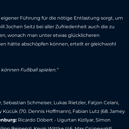
eigener Führung für die nötige Entlastung sorgt, um
ll Jochen Seitz bei aller Zufriedenheit auch die zu
en, wonach man unter etwas glücklicheren
en hätte abschöpfen können, erteilt er gleichwohl
n können Fußball spielen.“
, Sebastian Schmeiser, Lukas Rietzler, Fatjon Celani,
cay Kücük (70. Dennis Hoffmann), Fabian Lutz (68. Jamey
enburg:
Ricardo Döbert - Ugurtan Kizilyar, Simon
ilipp Beinenz), Kevin Wittke (46. Max Grünewald),