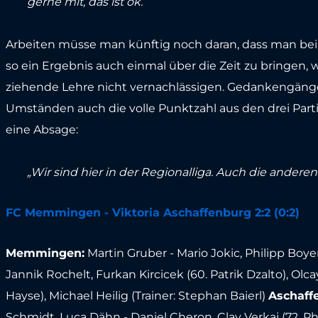
gerne mit, das ist ok.“
Arbeiten müsse man künftig noch daran, dass man bei 
so ein Ergebnis auch einmal über die Zeit zu bringen, wi
ziehende Lehre nicht vernachlässigen. Gedankengäng
Umständen auch die volle Punktzahl aus den drei Parti
eine Absage:
„Wir sind hier in der Regionalliga. Auch die andere
FC Memmingen - Viktoria Aschaffenburg 2:2 (0:2)
Memmingen:
Martin Gruber - Mario Jokic, Philipp Boyer
Jannik Rochelt, Furkan Kircicek (60. Patrik Dzalto), Ol
Hayse), Michael Heilig (Trainer: Stephan Baierl)
Aschaff
Schmidt, Luca Dähn - Daniel Cheron, Clay Verkaj (72. Ph