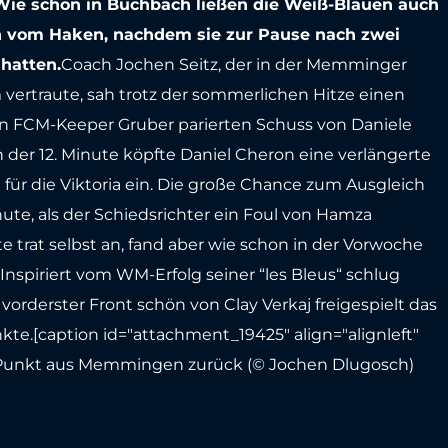
 Wie schon in Buchbach ließen die Weiß-Blauen auch
h vom Haken, nachdem sie zur Pause nach zwei
 hatten.
Coach Jochen Seitz, der in der Memminger
vertraute, sah trotz der sommerlichen Hitze einen
on FCM-Keeper Gruber parierten Schuss von Daniele
n der 12. Minute köpfte Daniel Cheron eine verlängerte
 für die Viktoria ein. Die große Chance zum Ausgleich
nute, als der Schiedsrichter ein Foul von Hamza
e trat selbst an, fand aber wie schon in der Vorwoche
nspiriert vom WM-Erfolg seiner “les Bleus“ schlug
vorderster Front schön von Clay Verkaj freigespielt das
te.[caption id="attachment_19425" align="alignleft"
 Punkt aus Memmingen zurück (© Jochen Dlugosch)