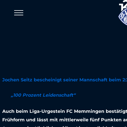
Viktoria Meldungen
Viktoria ble
Allgäu auf 
25. Juli 2018
Jochen Seitz bescheinigt seiner Mannschaft beim 2
„100 Prozent Leidenschaft“
Auch beim Liga-Urgestein FC Memmingen bestätigte
Frühform und lässt mit mittlerweile fünf Punkten au