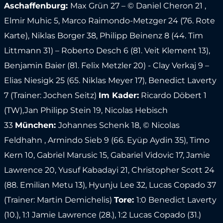
Aschaffenburg:
Max Grün 27 – © Daniel Cheron 21 ,
Elmir Muhic 5, Marco Raimondo-Metzger 24 (76. Rote
Karte), Niklas Borger 38, Philipp Beinenz 8 (44. Tim
Littmann 31) – Roberto Desch 6 (81. Veit Klement 13),
Benjamin Baier (81. Felix Metzler 20) - Clay Verkaj 9 –
Elias Niesigk 25 (65. Niklas Meyer 17), Benedict Laverty
7 (Trainer: Jochen Seitz)
Im Kader:
Ricardo Döbert 1
(TW),Jan Philipp Stein 19, Nicolas Hebisch
33
München:
Johannes Schenk 18, © Nicolas
Feldhahn , Armindo Sieb 9 (66. Eyüp Aydin 35), Timo
Kern 10, Gabriel Marusic 15, Gabariel Vidovic 17, Jamie
Lawrence 20, Yusuf Kabadayi 21, Christopher Scott 24
(88. Emilian Metu 13), Hyunju Lee 32, Lucas Copado 37
(Trainer: Martin Demichelis)
Tore:
1:0 Benedict Laverty
(10.), 1:1 Jamie Lawrence (28.), 1:2 Lucas Copado (31.)