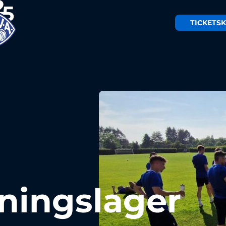
TICKETS
K
ningslager