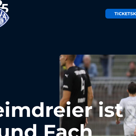
TICKETS
K
imdreier ist
 und Fach