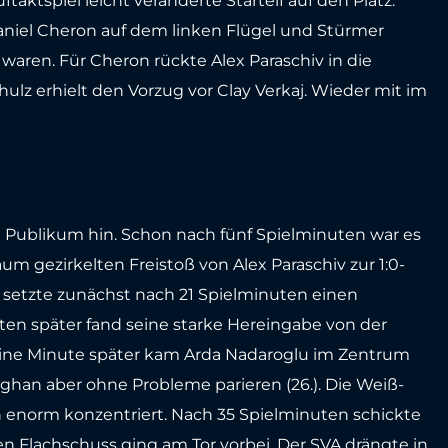
taktspiel leicht veränderte Startelf auf den Platz.
aniel Cheron auf dem linken Flügel und Stürmer
waren. Für Cheron rückte Alex Paraschiv in die
chulz erhielt den Vorzug vor Clay Verkaj. Wieder mit im
m Publikum hin. Schon nach fünf Spielminuten war es
um gezirkelten Freistoß von Alex Paraschiv zur 1:0-
 setzte zunächst nach 21 Spielminuten einen
ten später fand seine starke Hereingabe von der
 Eine Minute später kam Arda Nadaroglu im Zentrum
han aber ohne Probleme parieren (26.). Die Weiß-
n enorm konzentriert. Nach 35 Spielminuten schickte
en Flachschuss ging am Tor vorbei. Der SVA drängte in