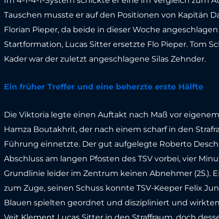
Im 4-1-4-1-System schickte er eine im Vergleich zum Auf
Tauschen musste er auf den Positionen von Kapitän D
Florian Pieper, da beide in dieser Woche angeschlagen 
Startformation, Lucas Sitter ersetzte Flo Pieper. Tom S
Kader war der zuletzt angeschlagene Silas Zehnder.
Ein früher Treffer und eine beherzte erste Hälfte
Die Viktoria legte einen Auftakt nach Maß vor eigene
Hamza Boutakhrit, der nach einem scharf in den Strafra
Führung einnetzte. Der gut aufgelegte Roberto Desch
Abschluss am langen Pfosten des TSV vorbei, vier Minu
Grundlinie leider im Zentrum keinen Abnehmer (25.).
zum Zuge, seinen Schuss konnte TSV-Keeper Felix Jung
Blauen spielten geordnet und diszipliniert und wirkte
Veit Klement Lucas Sitter in den Straffraum, doch dess