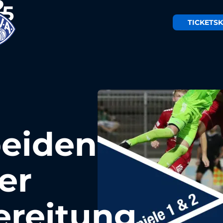
TICKETS
K
beiden
er
ereitung