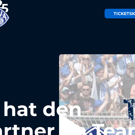
TICKETS
K
 hat den
artner im Te