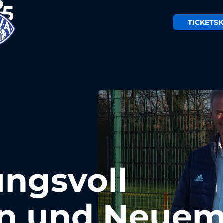
TICKETS
K
ngsvoll
en und Neue