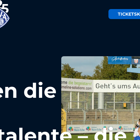
TICKETS
K
n die
lente – die