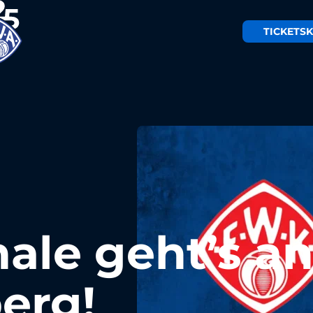
TICKETS
K
nale geht’s a
erg!