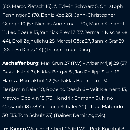
(80. Marco Zietsch 16), © Edwin Schwarz 5, Christoph
Fenninger 9 (78. Deniz Koc 26), Jann-Christopher
George 10 (57. Nicolas Andermatt 30), Marco Stefandl
11, Leo Eberle 13, Yannick Frey 17 (57. Jermain Nischalke
44), Eroll Zejnullahu 25, Marcel Götz 27, Jannik Graf 29
(66. Levi Kraus 24) (Trainer: Lukas Kling)
Aschaffenburg:
Max Grün 27 (TW) – Arber Mrijaj 29 (57.
David Néné 7), Niklas Borger 5 , Jan Philipp Stein 19,
Hamza Boutakhrit 22 (57. Niklas Biehrer 4) – ©
Benjamin Baier 10, Roberto Desch 6 – Veit Klement 13,
Matvey Obolkin 15 (73. Hendrik Ehmann 3), Nino
Cassaniti 18 (78. Gianluca Schäfer 20) – Luki Matondo
30 (33. Tom Schulz 23) (Trainer: Damir Agovic)
Im Kader:
William Herbert 26 (ETW), , Berk Kocahal 8,