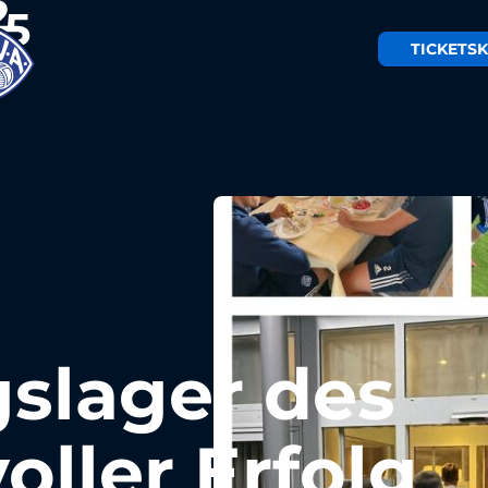
TICKETS
K
gslager des
voller Erfolg