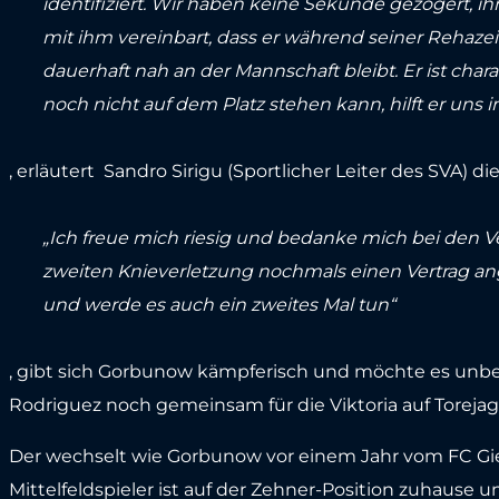
identifiziert. Wir haben keine Sekunde gezögert, 
mit ihm vereinbart, dass er während seiner Rehaz
dauerhaft nah an der Mannschaft bleibt. Er ist char
noch nicht auf dem Platz stehen kann, hilft er uns 
, erläutert Sandro Sirigu (Sportlicher Leiter des SVA) d
„Ich freue mich riesig und bedanke mich bei den V
zweiten Knieverletzung nochmals einen Vertrag a
und werde es auch ein zweites Mal tun“
, gibt sich Gorbunow kämpferisch und möchte es unbe
Rodriguez noch gemeinsam für die Viktoria auf Toreja
Der wechselt wie Gorbunow vor einem Jahr vom FC Gi
Mittelfeldspieler ist auf der Zehner-Position zuhause