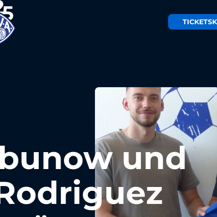
TICKETS
K
rbunow und
Rodriguez