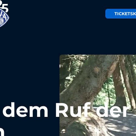
TICKETS
K
 dem Ruf der
n