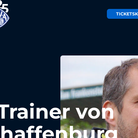
TICKETS
K
 Trainer von
chaffenburg