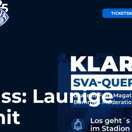
TICKETS
K
ss: Launige
it