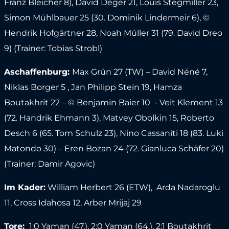
Franz Bleicher 8), David Deger 21, Louis Stegmiller 23,
Simon Mühlbauer 25 (30. Dominik Lindermeir 6), ©
Hendrik Hofgärtner 28, Noah Müller 31 (79. David Dreo
9) (Trainer: Tobias Strobl)
Aschaffenburg:
Max Grün 27 (TW) – David Néné 7,
Niklas Borger 5 , Jan Philipp Stein 19, Hamza
Boutakhrit 22 – © Benjamin Baier 10 - Veit Klement 13
(72. Handrik Ehmann 3), Matvey Obolkin 15, Roberto
Desch 6 (65. Tom Schulz 23), Nino Cassaniti 18 (83. Luki
Matondo 30) – Eren Bozan 24 (72. Gianluca Schäfer 20)
(Trainer: Damir Agovic)
Im Kader:
William Herbert 26 (ETW), Arda Nadaroglu
11, Cross Idahosa 12, Arber Mrijaj 29
Tore:
1:0 Yaman (47.), 2:0 Yaman (64.), 2:1 Boutakhrit