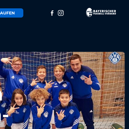
AUFEN
n
-