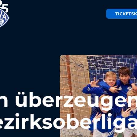
TICKETS
K
en überzeuge
zirksoberliga