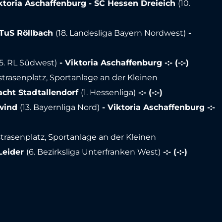
ktoria Aschaffenburg - SC Hessen Dreieich
(10.
TuS Röllbach
(18. Landesliga Bayern Nordwest)
-
15. RL Südwest)
- Viktoria Aschaffenburg -:- (-:-)
strasenplatz, Sportanlage an der Kleinen
acht Stadtallendorf
(1. Hessenliga)
-:- (-:-)
wind
(13. Bayernliga Nord)
- Viktoria Aschaffenburg -:-
strasenplatz, Sportanlage an der Kleinen
 Leider
(6. Bezirksliga Unterfranken West)
-:- (-:-)