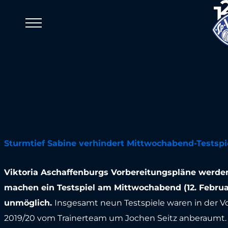
Viktoria Meldungen
Update Res
Vorbereitu
11. Februar 2020
Sturmtief Sabine verhindert Mittwochabend-Testspi
Viktoria Aschaffenburgs Vorbereitungspläne werden
machen ein Testspiel am Mittwochabend (12. Februa
unmöglich.
Insgesamt neun Testspiele waren in der V
2019/20 vom Trainerteam um Jochen Seitz anberaumt. 