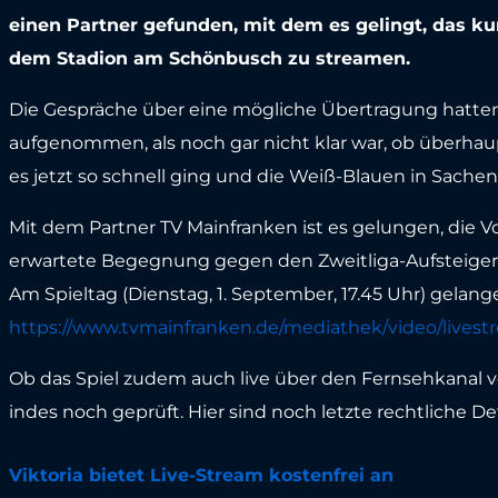
einen Partner gefunden, mit dem es gelingt, das kur
dem Stadion am Schönbusch zu streamen.
Die Gespräche über eine mögliche Übertragung hatten d
aufgenommen, als noch gar nicht klar war, ob überhaupt
es jetzt so schnell ging und die Weiß-Blauen in Sach
Mit dem Partner TV Mainfranken ist es gelungen, die 
erwartete Begegnung gegen den Zweitliga-Aufsteiger F
Am Spieltag (Dienstag, 1. September, 17.45 Uhr) gelan
https://www.tvmainfranken.de/mediathek/video/livest
Ob das Spiel zudem auch live über den Fernsehkanal 
indes noch geprüft. Hier sind noch letzte rechtliche Det
Viktoria bietet Live-Stream kostenfrei an