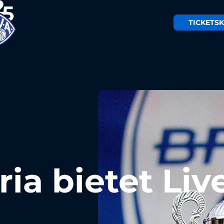
TICKETS
K
ria bietet Liv