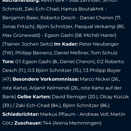
Aschaffenburg:
Kevin Birk - Silas Zehnder, Simon
Schmidt, Zaki Ech-Chad, Hamza Boutakhrit -
Benjamin Baier, Roberto Desch - Daniel Cheron (71.
Jonas Fritsch), Björn Schnitzer, Pasqual Verkamp (85.
Max Grünewald) - Egson Gashi (58. Michél Harrer)
(Trainer: Jochen Seitz)
Im Kader:
Peter Neuberger
(TW), Philipp Beinenz, Daniel Meßner, Tom Schulz
Tore:
0:1 Egson Gashi (8., Daniel Cheron), 0:2 Roberto
Desch (11.), 0:3 Björn Schnitzer (15.), 1:3 Philipp Boyer
(47.)
Besondere Vorkommnisse:
Marco Nickel (26.,
rote Karte), Arijanit Kelmendi (26., rote Karte auf der
Bank)
Gelbe Karten:
David Remiger (20.), Olcay Kücük
(39.) / Zaki Ech-Chad (84.), Björn Schnitzer (86.)
Schiedsrichter:
Markus Pflaum - Andreas Voll, Martin
Götz
Zuschauer:
744 (Arena Memmingen)