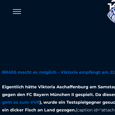
Viktoria Meldungen
Viktoria te
gegen Darm
06. März 2019
BRASS macht es möglich - Viktoria empfängt am 22
Eigentlich hätte Viktoria Aschaffenburg am Samstag
gegen den FC Bayern München II gespielt. Da dieses S
geht es zum VVK
), wurde ein Testspielgegner gesu
ein dicker Fisch an Land gezogen.
[caption id="attac