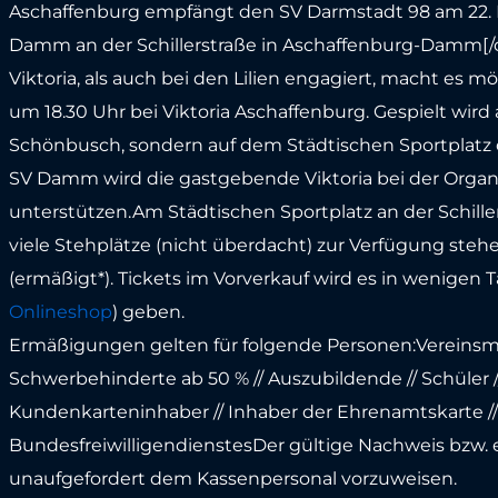
Aschaffenburg empfängt den SV Darmstadt 98 am 22. M
Damm an der Schillerstraße in Aschaffenburg-Damm[/c
Viktoria, als auch bei den Lilien engagiert, macht es mög
um 18.30 Uhr bei Viktoria Aschaffenburg. Gespielt wird
Schönbusch, sondern auf dem Städtischen Sportplatz de
SV Damm wird die gastgebende Viktoria bei der Organ
unterstützen.Am Städtischen Sportplatz an der Schil
viele Stehplätze (nicht überdacht) zur Verfügung stehen
(ermäßigt*). Tickets im Vorverkauf wird es in wenigen 
Onlineshop
) geben.
Ermäßigungen gelten für folgende Personen:Vereinsmitgl
Schwerbehinderte ab 50 % // Auszubildende // Schüler //
Kundenkarteninhaber // Inhaber der Ehrenamtskarte // 
BundesfreiwilligendienstesDer gültige Nachweis bzw. e
unaufgefordert dem Kassenpersonal vorzuweisen.