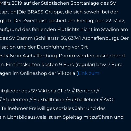
ärz 2019 auf der Städtischen Sportanlage des SV
aption]Die BRASS-Gruppe, die sich sowohl bei der
lich. Der Zweitligist gastiert am Freitag, den 22. März,
 aufgrund des fehlenden Flutlichts nicht im Stadion am
s SV Damm (Schillerstr. 56, 63741 Aschaffenburg). Der
isation und der Durchführung vor Ort
lerstraße in Aschaffenburg-Damm werden ausreichend
. Eintrittskarten kosten 9 Euro (regulär) bzw. 7 Euro
Tagen im Onlineshop der Viktoria (
Link zum
ieder des SV Viktoria 01 e.V. // Rentner //
 Studenten // Fußballtrainer/Fußballlehrer // AVG-
Teilnehmer Freiwilliges soziales Jahr und des
in Lichtbildausweis ist am Spieltag mitzuführen und