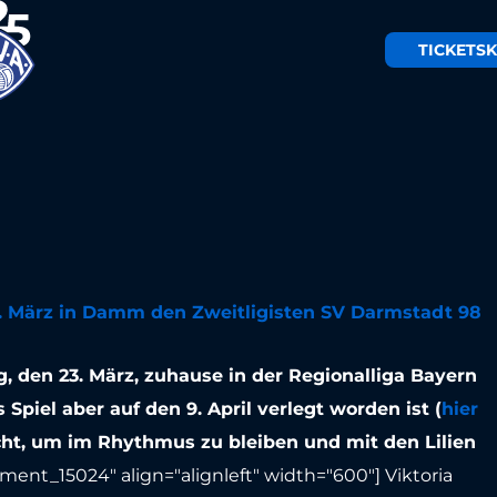
TICKETS
K
stet in Damm
stadt
. März in Damm den Zweitligisten SV Darmstadt 98
, den 23. März, zuhause in der Regionalliga Bayern
piel aber auf den 9. April verlegt worden ist (
hier
cht, um im Rhythmus zu bleiben und mit den Lilien
hment_15024" align="alignleft" width="600"]
Viktoria