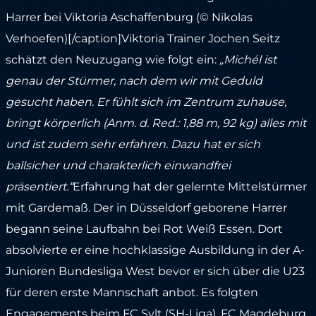
Harrer bei Viktoria Aschaffenburg (© Nikolas
Verhoefen)[/caption]Viktoria Trainer Jochen Seitz
schätzt den Neuzugang wie folgt ein:
„Michél ist
genau der Stürmer, nach dem wir mit Geduld
gesucht haben. Er fühlt sich im Zentrum zuhause,
bringt körperlich (Anm. d. Red.: 1,88 m, 92 kg) alles mit
und ist zudem sehr erfahren. Dazu hat er sich
ballsicher und charakterlich einwandfrei
präsentiert.“
Erfahrung hat der gelernte Mittelstürmer
mit Gardemaß. Der in Düsseldorf geborene Harrer
begann seine Laufbahn bei Rot Weiß Essen. Dort
absolvierte er eine hochklassige Ausbildung in der A-
Junioren Bundesliga West bevor er sich über die U23
für deren erste Mannschaft anbot. Es folgten
Engagements beim FC Sylt (SH-Liga), FC Magdeburg