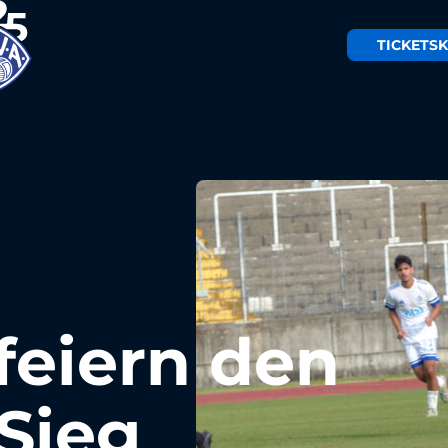
TICKETS
K
feiern den
-Sieg