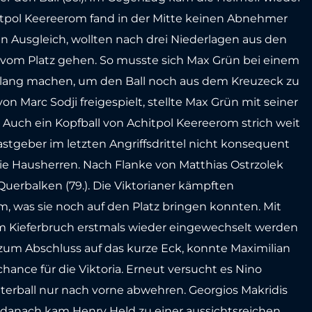
hitpol Keereerom fand in der Mitte keinen Abnehmer
n Ausgleich, wollten nach drei Niederlagen aus den
 vom Platz gehen. So musste sich Max Grün bei einem
g lang machen, um den Ball noch aus dem Kreuzeck zu
on Marc Sodji freigespielt, stellte Max Grün mit seiner
 Auch ein Kopfball von Achitpol Keereerom strich weit
stgeber im letzten Angriffsdrittel nicht konsequent
ie Hausherren. Nach Flanke von Matthias Ostrzolek
Querbalken (79.). Die Viktorianer kämpften
m, was sie noch auf den Platz bringen konnten. Mit
em Kieferbruch erstmals wieder eingewechselt werden
 zum Abschluss auf das kurze Eck, konnte Maximilian
hance für die Viktoria. Erneut versucht es Nino
atterball nur nach vorne abwehren. Georgios Makridis
kt danach kam Henry Held zu einer aussichtsreichen