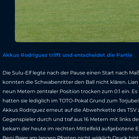
Akkus Rodriguez trifft und entscheidet die Partie
Die Sulu-Elf legte nach der Pause einen Start nach Ma
konnten die Schwabenritter den Ball nicht klären. Lia
neun Metern zentraler Position trocken zum 0:1 ein. Es w
hatten sie lediglich im TOTO-Pokal Grund zum Torjubel
Akkus Rodriguez erneut auf die Abwehrkette des TSV z
Gegenspieler durch und traf aus 16 Metern mit links de
bekam der heute im rechten Mittelfeld aufgebotene E
Beni Baier am langen Pfosten nicht wirklich Druck hin