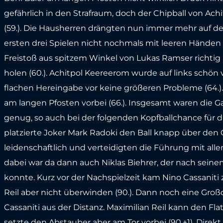
gefährlich in den Strafraum, doch der Chipball von Ac
(59.). Die Hausherren drängten nun immer mehr auf de
ersten drei Spielen nicht nochmals mit leeren Händen
Freistoß aus spitzem Winkel von Lukas Ramser richti
holen (60.). Achitpol Keereerom wurde auf links schön v
flachen Hereingabe vor keine größeren Probleme (64.).
am langen Pfosten vorbei (66.). Insgesamt waren die Ga
genug, so auch bei der folgenden Kopfballchance für d
platzierte Joker Mark Radoki den Ball knapp über den 
leidenschaftlich und verteidigten die Führung mit alle
dabei war da dann auch Niklas Biehrer, der nach sein
konnte. Kurz vor der Nachspielzeit kam Nino Cassaniti
Reil aber nicht überwinden (90.). Dann noch eine Großc
Cassaniti aus der Distanz. Maximilian Reil kann den Fl
setzte den Abstauber aber am Tor vorbei (90.+1). Dire