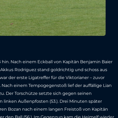
ß hin. Nach einem Eckball von Kapitän Benjamin Baier
n Akkus Rodriguez stand goldrichtig und schoss aus
ar der erste Ligatreffer für die Viktorianer – zuvor
. Nach einem Tempogegenstoß lief der auffällige Lian
u. Der Torschütze setzte sich gegen seinen
n linken Außenpfosten (53.). Drei Minuten später
ren Bozan nach einem langen Freistoß von Kapitän
ter den Ball (56.). Im Gegenzug kam die Heimelf wieder