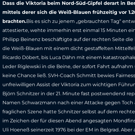
Dass die Viktoria beim Nord-Süd-Gipfel derart in Ber
mittels derer sich die Weiß-Blauen frühzeitig vor 
brachten.
Bis es sich zu jenem „gebrauchten Tag“ entw
attestierte, wehte immerhin erst einmal 15 Minuten ei
Philipp Beinenz beschäftigte auf der rechten Seite di
die Weiß-Blauen mit einem dicht gestaffelten Mittelfe
Ricardo Döbert, bis Luca Dähn mit einem katastrophale
Leder Riglewski in die Beine, der sofort Fahrt aufnahm
keine Chance ließ. SVH-Coach Schmitt bewies Fairness,
unfreiwilligen Assist der Viktoria zum wichtigen Führ
Björn Schnitzer in der 21. Minute fast postwendend re
Namen Schwarzmann nach einer Attacke gegen Toch auf
fraglichen Szene hatte Schnitzer selbst auf dem rechte
im Zeichen der für diesen Abend angesagten Mondfinste
Uli Hoeneß seinerzeit 1976 bei der EM in Belgrad. Aber 