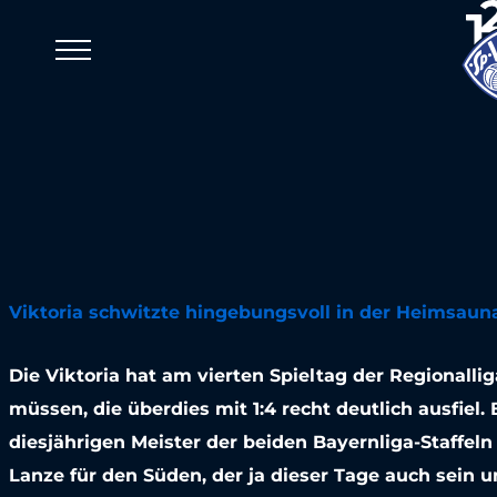
1:4 gegen H
Heißer Regi
Sommer bes
Punktedürr
Viktoria schwitzte hingebungsvoll in der Heimsauna,
Schönbusc
Die Viktoria hat am vierten Spieltag der Regionall
müssen, die überdies mit 1:4 recht deutlich ausfiel
27. Juli 2018
diesjährigen Meister der beiden Bayernliga-Staffe
Lanze für den Süden, der ja dieser Tage auch sein