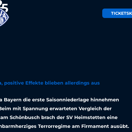
eimstetten:
TICKETS
K
onalliga-
chert erste
e am
 positive Effekte blieben allerdings aus
h
iga Bayern die erste Saisonniederlage hinnehmen
. Beim mit Spannung erwarteten Vergleich der
ln am Schönbusch brach der SV Heimstetten eine
 unbarmherziges Terrorregime am Firmament ausübt.