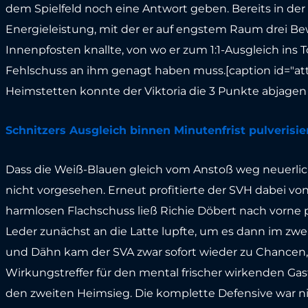
dem Spielfeld noch eine Antwort geben. Bereits in der 
Energieleistung, mit der er auf engstem Raum drei Be
Innenpfosten knallte, von wo er zum 1:1-Ausgleich ins 
Fehlschuss an ihm genagt haben muss.[caption id="att
Heimstetten konnte der Viktoria die 3 Punkte abjagen 
Schnitzers Ausgleich binnen Minutenfrist pulverisie
Dass die Weiß-Blauen gleich vom Anstoß weg neuerlich
nicht vorgesehen. Erneut profitierte der SVH dabei von
harmlosen Flachschuss ließ Richie Döbert nach vorne pr
Leder zunächst an die Latte lupfte, um es dann im zwe
und Dähn kam der SVA zwar sofort wieder zu Chancen, 
Wirkungstreffer für den mental frischer wirkenden G
den zweiten Heimsieg. Die komplette Defensive war nic