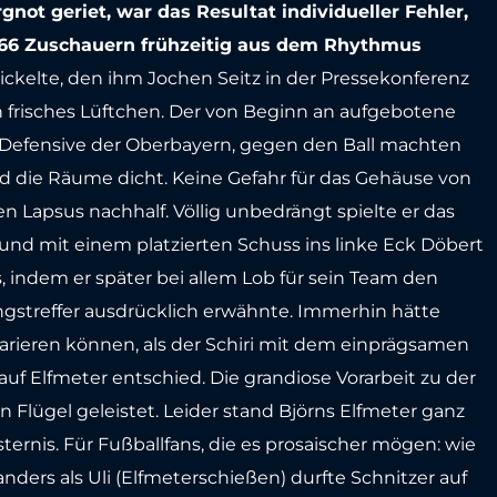
gnot geriet, war das Resultat individueller Fehler,
1.266 Zuschauern frühzeitig aus dem Rhythmus
ickelte, den ihm Jochen Seitz in der Pressekonferenz
n frisches Lüftchen. Der von Beginn an aufgebotene
e Defensive der Oberbayern, gegen den Ball machten
ld die Räume dicht. Keine Gefahr für das Gehäuse von
n Lapsus nachhalf. Völlig unbedrängt spielte er das
 und mit einem platzierten Schuss ins linke Eck Döbert
 indem er später bei allem Lob für sein Team den
ungstreffer ausdrücklich erwähnte. Immerhin hätte
parieren können, als der Schiri mit dem einprägsamen
 Elfmeter entschied. Die grandiose Vorarbeit zu der
n Flügel geleistet. Leider stand Björns Elfmeter ganz
rnis. Für Fußballfans, die es prosaischer mögen: wie
anders als Uli (Elfmeterschießen) durfte Schnitzer auf