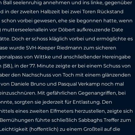
n Ball seelenruhig annehmen und ins linke, gegenüber
gd in der zweiten Halbzeit bei zwei Toren Rückstand
 schon vorbei gewesen, ehe sie begonnen hatte, wenn
) mutterseelenallein vor Döbert aufkreuzende Date
tte. Doch er schoss kläglich vorbei und ermöglichte es
r Phase wurde SVH-Keeper Riedmann zum sicheren
gonalpass von Wittke und anschließender Hereingabe
(58.), in der 77. Minute zeigte er bei einem Schuss von
nn aber den Nachschuss von Toch mit einem glänzenden
g von Daniele Bruno und Pasqual Verkamp noch mal
e einzuschnüren. Mit gefährlichen Gegenangriffen, bei
te, sorgten sie jederzeit für Entlastung. Den
ittels eines zweiten Elfmeters herzustellen, zeigte sich
 Bemühungen führte schließlich Sabbaghs Treffer zum
eichtigkeit (hoffentlich) zu einem Großteil auf die