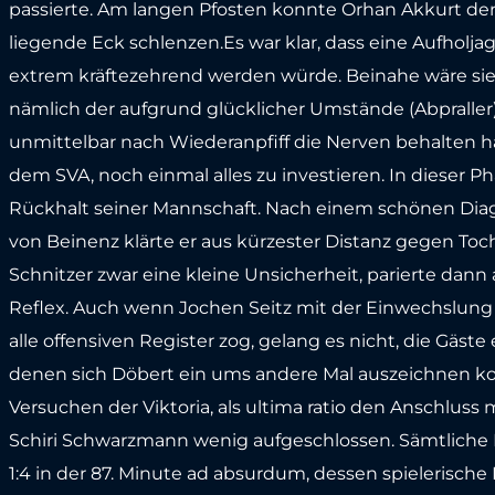
passierte. Am langen Pfosten konnte Orhan Akkurt de
liegende Eck schlenzen.Es war klar, dass eine Aufholja
extrem kräftezehrend werden würde. Beinahe wäre sie
nämlich der aufgrund glücklicher Umstände (Abpraller
unmittelbar nach Wiederanpfiff die Nerven behalten hä
dem SVA, noch einmal alles zu investieren. In diese
Rückhalt seiner Mannschaft. Nach einem schönen Dia
von Beinenz klärte er aus kürzester Distanz gegen Toch 
Schnitzer zwar eine kleine Unsicherheit, parierte da
Reflex. Auch wenn Jochen Seitz mit der Einwechslun
alle offensiven Register zog, gelang es nicht, die Gäst
denen sich Döbert ein ums andere Mal auszeichnen konn
Versuchen der Viktoria, als ultima ratio den Anschluss m
Schiri Schwarzmann wenig aufgeschlossen. Sämtliche
1:4 in der 87. Minute ad absurdum, dessen spielerische L