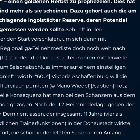
– einen goldenen Herbst zu prophezeien. Dies hat
ind mehr als sie scheinen. Dazu gehört auch die am
lagende Ingolstädter Reserve, deren Potential
z gemessen werden sollte.
Sehr oft in den
r den Start verschlafen, um sich dann mit
 Regionalliga-Teilnehmerliste doch noch weit nach
11.) standen die Donaustädter in ihren mittlerweile
zum Saisonabschluss immer auf einem einstelligen
ignleft" width="600"]
Viktoria Aschaffenburg will die
I dreifach punkten (© Mario Wiedel)[/caption]Trotz
sonelle Konsequenz hat man bei den Schanzern aus dem
 schon gezogen. Nach der 1:2-Heimniederlage gegen den
Demir entlassen, der insgesamt 11 Jahre (vier als
iedlichen Trainerfunktionen) in der Donaustadt wirkte.
fort, die schon in der letzten Saison ihren Anfang