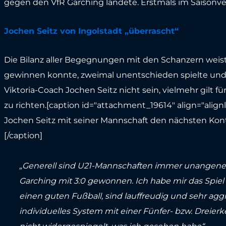
gegen den VfR Garching landete. Erstmals im Saisonver
Jochen Seitz von Ingolstadt „überrascht“
Die Bilanz aller Begegnungen mit den Schanzern weist 
gewinnen konnte, zweimal unentschieden spielte und v
Viktoria-Coach Jochen Seitz nicht sein, vielmehr gilt 
zu richten.[caption id="attachment_19614" align="align
Jochen Seitz mit seiner Mannschaft den nächsten Kon
[/caption]
„Generell sind U21-Mannschaften immer unangenehm
Garching mit 3:0 gewonnen. Ich habe mir das Spiel
einen guten Fußball, sind lauffreudig und sehr agg
individuelles System mit einer Fünfer- bzw. Dreierk