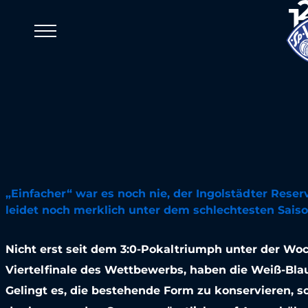
Viktoria Meldungen
Viktoria wil
jungen Scha
bezirzen la
„Einfacher“ war es noch nie, der Ingolstädter Reser
leidet noch merklich unter dem schlechtesten Saison
07. September 2018
Nicht erst seit dem 3:0-Pokaltriumph unter der Wo
Viertelfinale des Wettbewerbs, haben die Weiß-Bla
Gelingt es, die bestehende Form zu konservieren, s