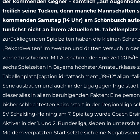
der kommenden Gegner – sämtlich „auf Augenhöhe“ 
freilich seine Tücken, denn manche Mannschaften s
kommenden Samstag (14 Uhr) am Schönbusch aufsch
tunlichst nicht an ihrem aktuellen 16. Tabellenplat
zurückliegenden Spielzeiten haben die kleinen Schanze
„Rekordweiten“ im zweiten und dritten Versuch in der
vorne zu schieben. Mit Ausnahme der Spielzeit 2015/16 (
sechs Spielzeiten in Bayerns höchster Amateurklasse 
Tabellenplatz.[caption id="attachment_19612" align="al
Serie ausbauen und auch in der Liga gegen Ingolstadt I
dieser alles in allem beruhigenden Fakten: Eine per
bisher schlechtesten Saisonstart in der Regionalliga
SV Schalding-Heining am 7. Spieltag wurde Coach Ersin 
Aktiver in der 1. und 2. Bundesliga, sieben in untersch
Mit dem verpatzten Start setzte sich eine Negativserie 