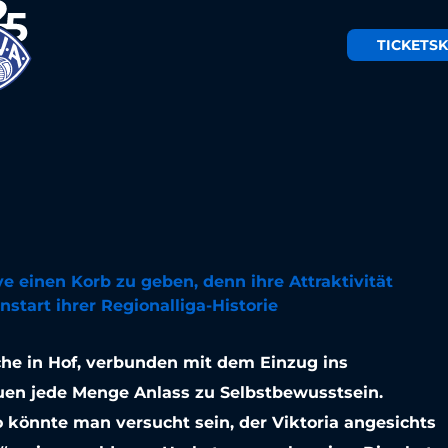
TICKETS
K
l sich von den
nzern nicht
ssen
ve einen Korb zu geben, denn ihre Attraktivität
start ihrer Regionalliga-Historie
che in Hof, verbunden mit dem Einzug ins
uen jede Menge Anlass zu Selbstbewusstsein.
o könnte man versucht sein, der Viktoria angesichts