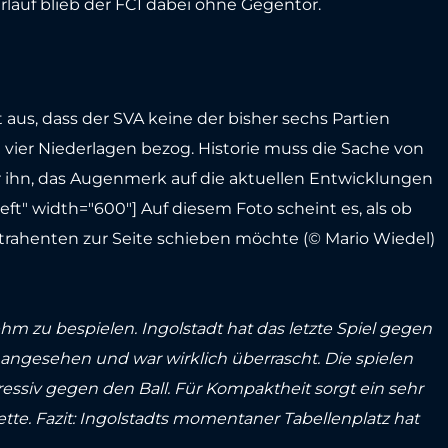
lauf blieb der FCI dabei ohne Gegentor.
aus, dass der SVA keine der bisher sechs Partien
ier Niederlagen bezog. Historie muss die Sache von
für ihn, das Augenmerk auf die aktuellen Entwicklungen
left" width="600"]
Auf diesem Foto scheint es, als ob
trahenten zur Seite schieben möchte (© Mario Wiedel)
 zu bespielen. Ingolstadt hat das letzte Spiel gegen
 angesehen und war wirklich überrascht. Die spielen
ressiv gegen den Ball. Für Kompaktheit sorgt ein sehr
ette. Fazit: Ingolstadts momentaner Tabellenplatz hat