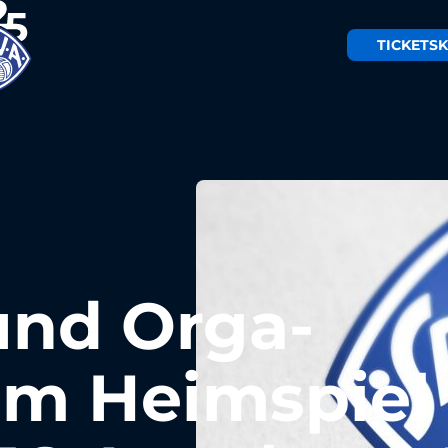
TICKETS
K
und Orga-
um Heimspiel