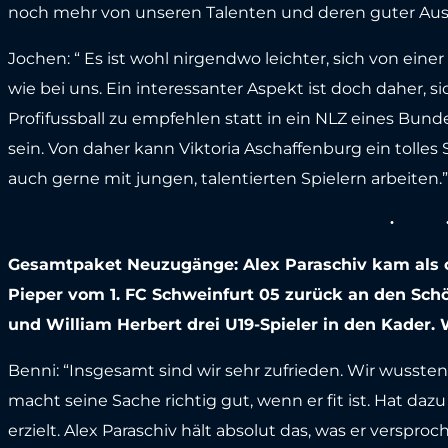
noch mehr von unseren Talenten und deren guter Ausb
Jochen: “ Es ist wohl nirgendwo leichter, sich von eine
wie bei uns. Ein interessanter Aspekt ist doch daher, s
Profifussball zu empfehlen statt in ein NLZ eines Bund
sein. Von daher kann Viktoria Aschaffenburg ein tolles
auch gerne mit jungen, talentierten Spielern arbeiten.
Gesamtpaket Neuzugänge: Alex Paraschiv kam als off
Pieper vom 1. FC Schweinfurt 05 zurück an den Sc
und William Herbert drei U19-Spieler in den Kader.
Benni: “Insgesamt sind wir sehr zufrieden. Wir wusste
macht seine Sache richtig gut, wenn er fit ist. Hat da
erzielt. Alex Paraschiv hält absolut das, was er verspr