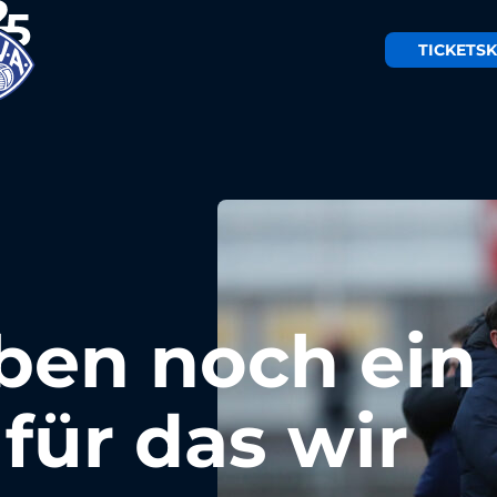
TICKETS
K
aben noch ein
 für das wir