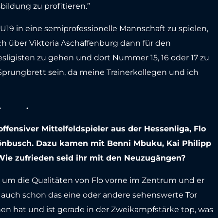
ildung zu profitieren.”
r U19 in eine semiprofessionelle Mannschaft zu spielen,
ich über Viktoria Aschaffenburg dann für den
esligisten zu gehen und dort Nummer 15, 16 oder 17 zu
 Sprungbrett sein, da meine Trainerkollegen und ich
”
ensiver Mittelfeldspieler aus der Hessenliga, Flo
hönbusch. Dazu kamen mit Benni Mbuku, Kai Philipp
 Wie zufrieden seid ihr mit den Neuzugängen?
n um die Qualitäten von Flo vorne im Zentrum und er
zu auch schon das eine oder andere sehenswerte Tor
ochen hat und ist gerade in der Zweikampfstärke top, was