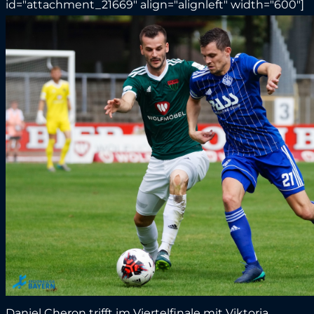
id="attachment_21669" align="alignleft" width="600"]
Daniel Cheron trifft im Viertelfinale mit Viktoria